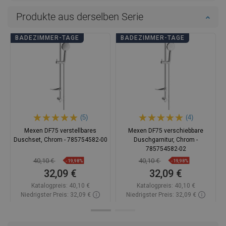
Produkte aus derselben Serie
BADEZIMMER-TAGE
BADEZIMMER-TAGE
(5)
(4)
Mexen DF75 verstellbares
Mexen DF75 verschiebbare
Duschset, Chrom - 785754582-00
Duschgarnitur, Chrom -
785754582-02
40,10 €
40,10 €
-19,98%
-19,98%
32,09 €
32,09 €
Katalogpreis:
40,10 €
Katalogpreis:
40,10 €
Niedrigster Preis: 32,09 €
Niedrigster Preis: 32,09 €
Verfügbarkeit:
Auf Lager
Verfügbarkeit:
Auf Lager
In den Warenkorb
In den Warenkorb