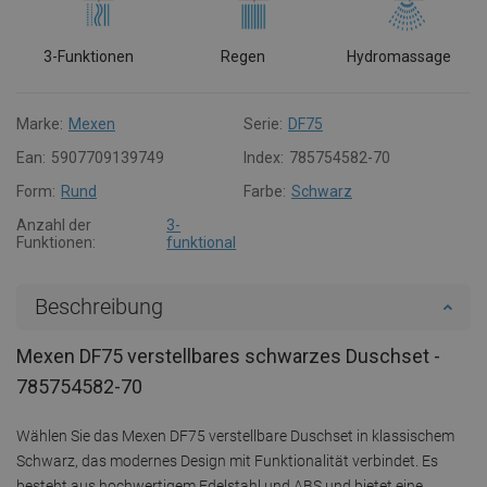
3-Funktionen
Regen
Hydromassage
Marke:
Mexen
Serie:
DF75
Ean:
5907709139749
Index:
785754582-70
Form:
Rund
Farbe:
Schwarz
Anzahl der
3-
Funktionen:
funktional
Beschreibung
Mexen DF75 verstellbares schwarzes Duschset -
785754582-70
Wählen Sie das Mexen DF75 verstellbare Duschset in klassischem
Schwarz, das modernes Design mit Funktionalität verbindet. Es
besteht aus hochwertigem Edelstahl und ABS und bietet eine