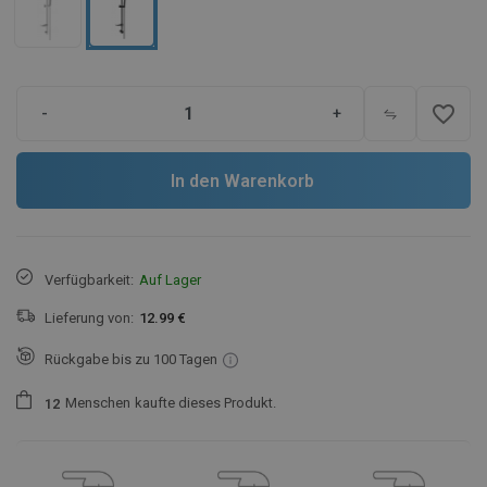
favorite_border
-
+
In den Warenkorb
Verfügbarkeit:
Auf Lager
Lieferung von:
12.99 €
Rückgabe bis zu 100 Tagen
Menschen
kaufte dieses Produkt.
1
2