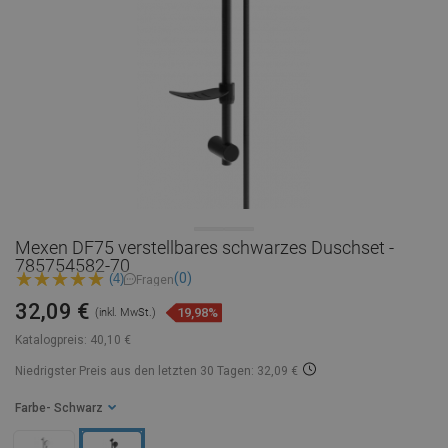
Mexen DF75 verstellbares schwarzes Duschset -
785754582-70
(0)
(4)
Fragen
32,09 €
19,98%
(inkl. MwSt.)
Katalogpreis:
40,10 €
Niedrigster Preis aus den letzten 30 Tagen: 32,09 €
Farbe
- Schwarz