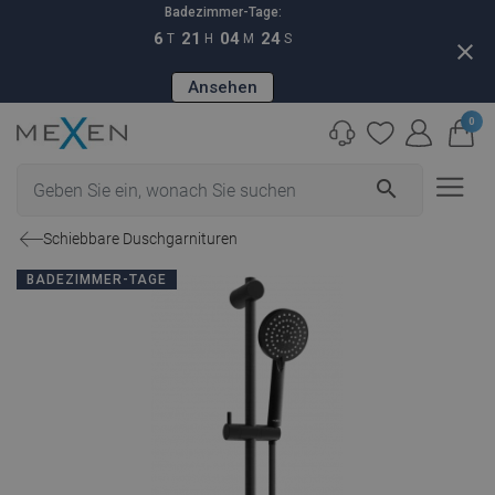
Badezimmer-Tage:
6
21
04
23
T
H
M
S
close
Ansehen
0
search
Schiebbare Duschgarnituren
BADEZIMMER-TAGE