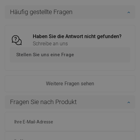
In den Warenkorb
In den Warenkorb
Häufig gestellte Fragen
Vergleichen
favorite_border
Favorit
Vergleichen
favorite_border
Favorit
Haben Sie die Antwort nicht gefunden?
Schreibe an uns
Stellen Sie uns eine Frage
Weitere Fragen sehen
Fragen Sie nach Produkt