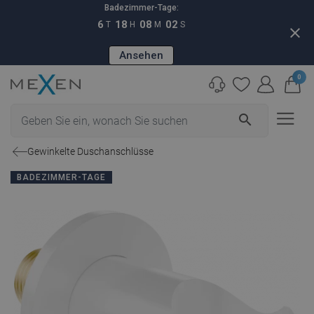
Badezimmer-Tage:
6
18
08
01
T
H
M
S
close
Ansehen
0
search
Gewinkelte Duschanschlüsse
BADEZIMMER-TAGE