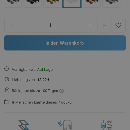
favorite_border
-
+
In den Warenkorb
Verfügbarkeit:
Auf Lager
Lieferung von:
12.99 €
Rückgabe bis zu 100 Tagen
Menschen
kaufte dieses Produkt.
9