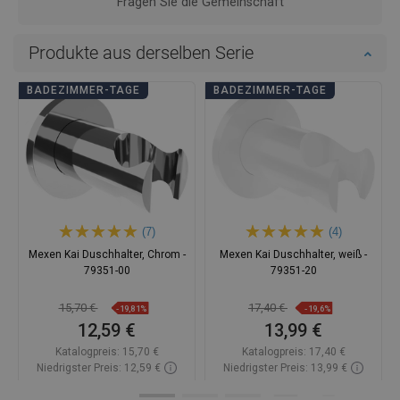
Fragen Sie die Gemeinschaft
Produkte aus derselben Serie
BADEZIMMER-TAGE
BADEZIMMER-TAGE
(7)
(4)
Mexen Kai Duschhalter, Chrom -
Mexen Kai Duschhalter, weiß -
79351-00
79351-20
15,70 €
17,40 €
-19,81%
-19,6%
12,59 €
13,99 €
Katalogpreis:
15,70 €
Katalogpreis:
17,40 €
Niedrigster Preis: 12,59 €
Niedrigster Preis: 13,99 €
Verfügbarkeit:
Auf Lager
Verfügbarkeit:
Auf Lager