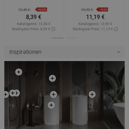
10,40 €
13,90 €
-19,33%
-19,5%
8,39 €
11,19 €
Katalogpreis:
10,40 €
Katalogpreis:
13,90 €
Niedrigster Preis: 8,39 €
Niedrigster Preis: 11,19 €
Verfügbarkeit:
Auf Lager
Verfügbarkeit:
Auf Lager
In den Warenkorb
In den Warenkorb
Inspirationen
Vergleichen
favorite_border
Favorit
Vergleichen
favorite_border
Favorit