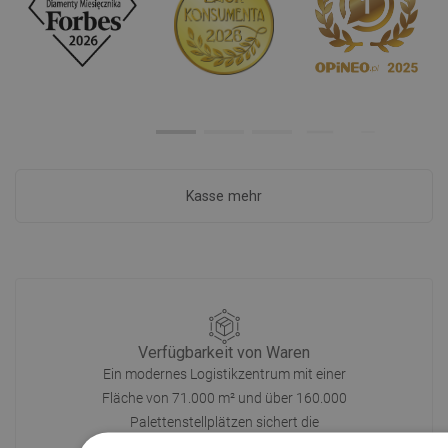
Kasse mehr
Verfügbarkeit von Waren
Ein modernes Logistikzentrum mit einer
Fläche von 71.000 m² und über 160.000
Palettenstellplätzen sichert die
Verfügbarkeit von mehr als 3.000.000