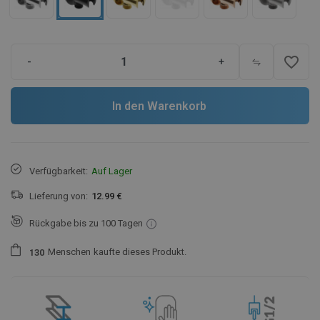
favorite_border
-
+
In den Warenkorb
Verfügbarkeit:
Auf Lager
Lieferung von:
12.99 €
Rückgabe bis zu 100 Tagen
Menschen
kaufte dieses Produkt.
1
3
0