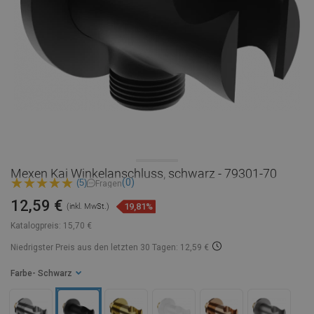
Mexen Kai Winkelanschluss, schwarz - 79301-70
(0)
(5)
Fragen
12,59 €
19,81%
(inkl. MwSt.)
Katalogpreis:
15,70 €
Niedrigster Preis aus den letzten 30 Tagen: 12,59 €
Farbe
- Schwarz