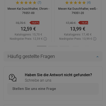
(7)
(4)
Mexen Kai Duschhalter, Chrom -
Mexen Kai Duschhalter, weiß -
79351-00
79351-20
15,70 €
17,40 €
-19,81%
-19,6%
12,59 €
13,99 €
Katalogpreis:
15,70 €
Katalogpreis:
17,40 €
Niedrigster Preis: 12,59 €
Niedrigster Preis: 13,99 €
Verfügbarkeit:
Auf Lager
Verfügbarkeit:
Auf Lager
In den Warenkorb
In den Warenkorb
Häufig gestellte Fragen
Vergleichen
favorite_border
Favorit
Vergleichen
favorite_border
Favorit
Haben Sie die Antwort nicht gefunden?
Schreibe an uns
Stellen Sie uns eine Frage