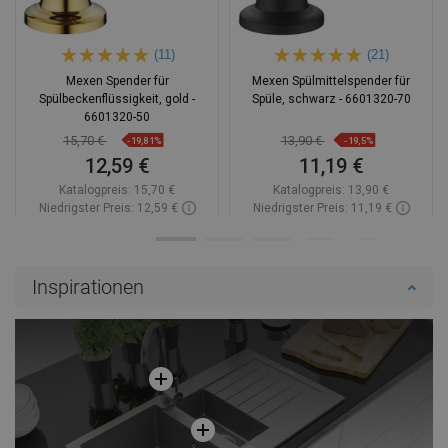
(11)
(21)
Mexen Spender für
Mexen Spülmittelspender für
Spülbeckenflüssigkeit, gold -
Spüle, schwarz - 6601320-70
6601320-50
15,70 €
13,90 €
-19,81%
-19,5%
12,59 €
11,19 €
Katalogpreis:
15,70 €
Katalogpreis:
13,90 €
Niedrigster Preis: 12,59 €
Niedrigster Preis: 11,19 €
Verfügbarkeit:
Auf Lager
Verfügbarkeit:
Auf Lager
In den Warenkorb
In den Warenkorb
Inspirationen
Vergleichen
favorite_border
Favorit
Vergleichen
favorite_border
Favorit