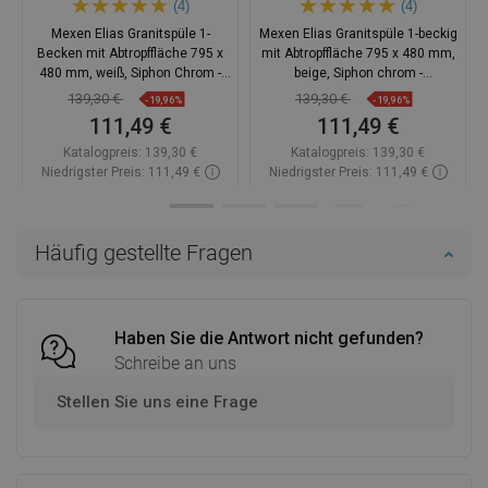
(4)
(4)
Mexen Elias Granitspüle 1-
Mexen Elias Granitspüle 1-beckig
Becken mit Abtropffläche 795 x
mit Abtropffläche 795 x 480 mm,
480 mm, weiß, Siphon Chrom -
beige, Siphon chrom -
6511791005-20
6511791005-69
139,30 €
139,30 €
-19,96%
-19,96%
111,49 €
111,49 €
Katalogpreis:
139,30 €
Katalogpreis:
139,30 €
Niedrigster Preis: 111,49 €
Niedrigster Preis: 111,49 €
Verfügbarkeit:
Auf Lager
Verfügbarkeit:
Auf Lager
In den Warenkorb
In den Warenkorb
Häufig gestellte Fragen
Vergleichen
favorite_border
Favorit
Vergleichen
favorite_border
Favorit
Haben Sie die Antwort nicht gefunden?
Schreibe an uns
Stellen Sie uns eine Frage