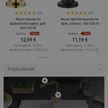
(11)
(21)
Mexen Spender für
Mexen Spülmittelspender für
Spülbeckenflüssigkeit, gold -
Spüle, schwarz - 6601320-70
6601320-50
15,70 €
13,90 €
-19,81%
-19,5%
12,59 €
11,19 €
Katalogpreis:
15,70 €
Katalogpreis:
13,90 €
Niedrigster Preis: 12,59 €
Niedrigster Preis: 11,19 €
Verfügbarkeit:
Auf Lager
Verfügbarkeit:
Auf Lager
In den Warenkorb
In den Warenkorb
Inspirationen
Vergleichen
favorite_border
Favorit
Vergleichen
favorite_border
Favorit