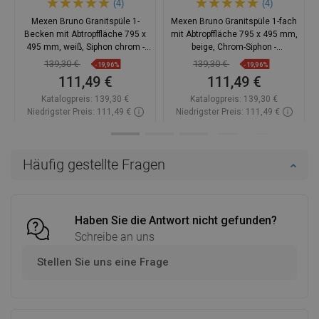
(4)
(4)
Mexen Bruno Granitspüle 1-
Mexen Bruno Granitspüle 1-fach
Becken mit Abtropffläche 795 x
mit Abtropffläche 795 x 495 mm,
495 mm, weiß, Siphon chrom -
beige, Chrom-Siphon -
6513791010-20
6513791010-69
139,30 €
139,30 €
-19,96%
-19,96%
111,49 €
111,49 €
Katalogpreis:
139,30 €
Katalogpreis:
139,30 €
Niedrigster Preis: 111,49 €
Niedrigster Preis: 111,49 €
Verfügbarkeit:
Auf Lager
Verfügbarkeit:
Auf Lager
In den Warenkorb
In den Warenkorb
Häufig gestellte Fragen
Vergleichen
favorite_border
Favorit
Vergleichen
favorite_border
Favorit
Haben Sie die Antwort nicht gefunden?
Schreibe an uns
Stellen Sie uns eine Frage