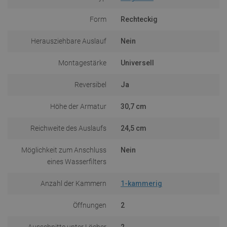
Form
Rechteckig
Herausziehbare Auslauf
Nein
Montagestärke
Universell
Reversibel
Ja
Höhe der Armatur
30,7 cm
Reichweite des Auslaufs
24,5 cm
Möglichkeit zum Anschluss
Nein
eines Wasserfilters
Anzahl der Kammern
1-kammerig
Öffnungen
2
Ausschnitte unter Löcher
2