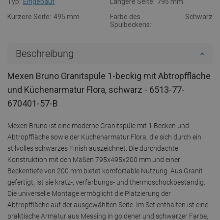
Typ:
Eingebaut
Längere Seite:
795 mm
Kürzere Seite:
495 mm
Farbe des
Schwarz
Spülbeckens:
Beschreibung
Mexen Bruno Granitspüle 1-beckig mit Abtropffläche
und Küchenarmatur Flora, schwarz - 6513-77-
670401-57-B
Mexen Bruno ist eine moderne Granitspüle mit 1 Becken und
Abtropffläche sowie der Küchenarmatur Flora, die sich durch ein
stilvolles schwarzes Finish auszeichnet. Die durchdachte
Konstruktion mit den Maßen 795x495x200 mm und einer
Beckentiefe von 200 mm bietet komfortable Nutzung. Aus Granit
gefertigt, ist sie kratz-, verfärbungs- und thermoschockbeständig.
Die universelle Montage ermöglicht die Platzierung der
Abtropffläche auf der ausgewählten Seite. Im Set enthalten ist eine
praktische Armatur aus Messing in goldener und schwarzer Farbe,