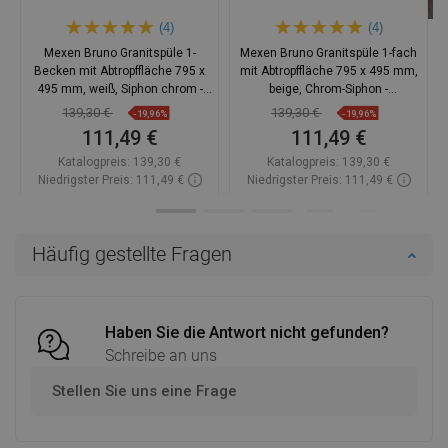
(4)
(4)
Mexen Bruno Granitspüle 1-
Mexen Bruno Granitspüle 1-fach
Becken mit Abtropffläche 795 x
mit Abtropffläche 795 x 495 mm,
495 mm, weiß, Siphon chrom -
beige, Chrom-Siphon -
6513791010-20
6513791010-69
139,30 €
139,30 €
-19,96%
-19,96%
111,49 €
111,49 €
Katalogpreis:
139,30 €
Katalogpreis:
139,30 €
Niedrigster Preis: 111,49 €
Niedrigster Preis: 111,49 €
Verfügbarkeit:
Auf Lager
Verfügbarkeit:
Auf Lager
In den Warenkorb
In den Warenkorb
Häufig gestellte Fragen
Vergleichen
favorite_border
Favorit
Vergleichen
favorite_border
Favorit
Haben Sie die Antwort nicht gefunden?
Schreibe an uns
Stellen Sie uns eine Frage