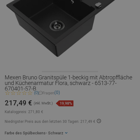
Mexen Bruno Granitspüle 1-beckig mit Abtropffläche
und Küchenarmatur Flora, schwarz - 6513-77-
670401-57-B
(0)
(0)
Fragen
217,49 €
19,98%
(inkl. MwSt.)
Katalogpreis:
271,80 €
Niedrigster Preis aus den letzten 30 Tagen: 217,49 €
Farbe des Spülbeckens
- Schwarz