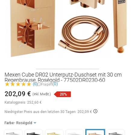
Mexen Cube DR02 Unterputz-Duschset mit 30 cm
Regenbrause, Roségold - 77502DR0230-60
(0)
(6)
Fragen
202,09 €
20%
(inkl. MwSt.)
Katalogpreis:
252,60 €
Niedrigster Preis aus den letzten 30 Tagen: 202,09 €
Farbe
- Roségold