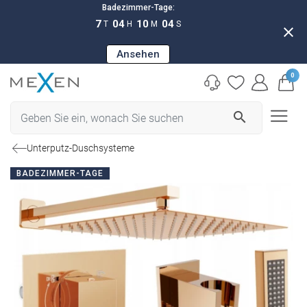
Badezimmer-Tage:
7
04
10
03
T
H
M
S
close
Ansehen
0
search
Unterputz-Duschsysteme
BADEZIMMER-TAGE