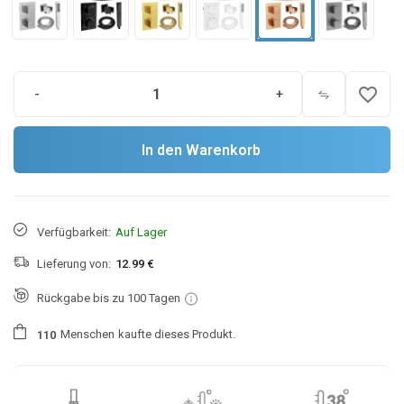
favorite_border
-
+
In den Warenkorb
Verfügbarkeit:
Auf Lager
Lieferung von:
12.99 €
Rückgabe bis zu 100 Tagen
Menschen
kaufte dieses Produkt.
1
1
0