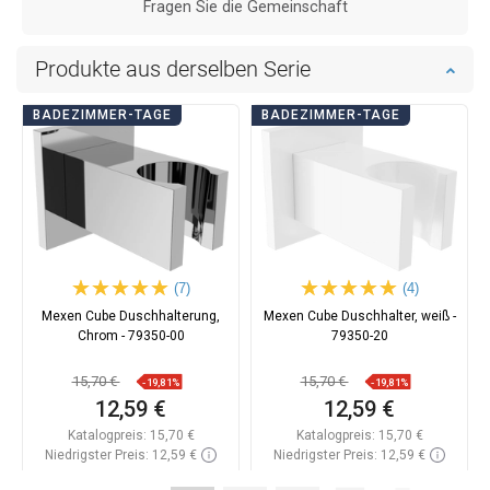
Fragen Sie die Gemeinschaft
Produkte aus derselben Serie
BADEZIMMER-TAGE
BADEZIMMER-TAGE
(7)
(4)
Mexen Cube Duschhalterung,
Mexen Cube Duschhalter, weiß -
Chrom - 79350-00
79350-20
15,70 €
15,70 €
-19,81%
-19,81%
12,59 €
12,59 €
Katalogpreis:
15,70 €
Katalogpreis:
15,70 €
Niedrigster Preis: 12,59 €
Niedrigster Preis: 12,59 €
Verfügbarkeit:
Auf Lager
Verfügbarkeit:
Auf Lager