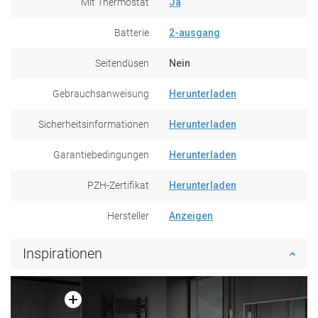
Mit Thermostat
Ja
Batterie
2-ausgang
Seitendüsen
Nein
Gebrauchsanweisung
Herunterladen
Sicherheitsinformationen
Herunterladen
Garantiebedingungen
Herunterladen
PZH-Zertifikat
Herunterladen
Hersteller
Anzeigen
Inspirationen