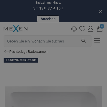
Badezimmer-Tage:
5
13
37
14
T
H
M
S
close
Ansehen
0
search
Rechteckige Badewannen
BADEZIMMER-TAGE