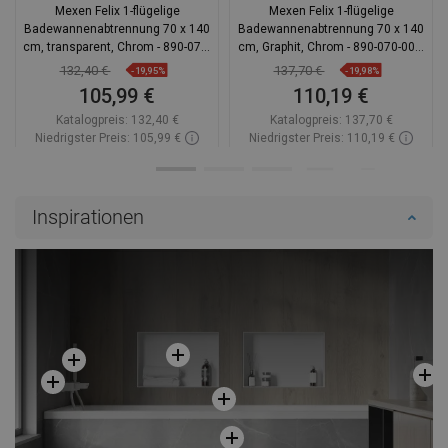
Mexen Felix 1-flügelige
Mexen Felix 1-flügelige
Badewannenabtrennung 70 x 140
Badewannenabtrennung 70 x 140
cm, transparent, Chrom - 890-070-
cm, Graphit, Chrom - 890-070-001-
001-01-00
01-40
132,40 €
137,70 €
-19,95%
-19,98%
105,99 €
110,19 €
Katalogpreis:
132,40 €
Katalogpreis:
137,70 €
Niedrigster Preis: 105,99 €
Niedrigster Preis: 110,19 €
Verfügbarkeit:
Auf Lager
Verfügbarkeit:
Auf Lager
In den Warenkorb
In den Warenkorb
Inspirationen
Vergleichen
favorite_border
Favorit
Vergleichen
favorite_border
Favorit