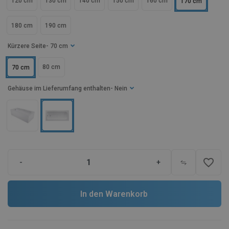
120 cm
130 cm
140 cm
150 cm
160 cm
170 cm
180 cm
190 cm
Kürzere Seite
- 70 cm
80 cm
70 cm
Gehäuse im Lieferumfang enthalten
- Nein
favorite_border
-
+
In den Warenkorb