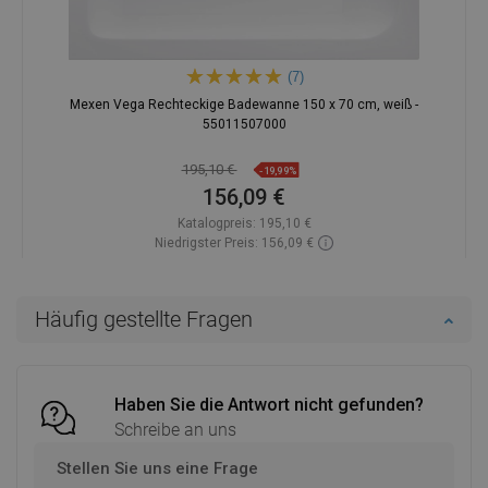
(7)
Mexen Vega Rechteckige Badewanne 150 x 70 cm, weiß -
55011507000
195,10 €
-19,99%
156,09 €
Katalogpreis:
195,10 €
Niedrigster Preis: 156,09 €
Verfügbarkeit:
Auf Lager
In den Warenkorb
Häufig gestellte Fragen
Vergleichen
favorite_border
Favorit
Haben Sie die Antwort nicht gefunden?
Schreibe an uns
Stellen Sie uns eine Frage