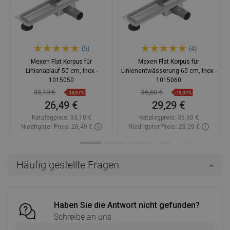
(5)
(4)
Mexen Flat Korpus für
Mexen Flat Korpus für
Linienablauf 50 cm, Inox -
Linienentwässerung 60 cm, Inox -
1015050
1015060
33,10 €
36,60 €
-19,97%
-19,97%
26,49 €
29,29 €
Katalogpreis:
33,10 €
Katalogpreis:
36,60 €
Niedrigster Preis: 26,49 €
Niedrigster Preis: 29,29 €
Verfügbarkeit:
Auf Lager
Verfügbarkeit:
Auf Lager
In den Warenkorb
In den Warenkorb
Häufig gestellte Fragen
Vergleichen
favorite_border
Favorit
Vergleichen
favorite_border
Favorit
Haben Sie die Antwort nicht gefunden?
Schreibe an uns