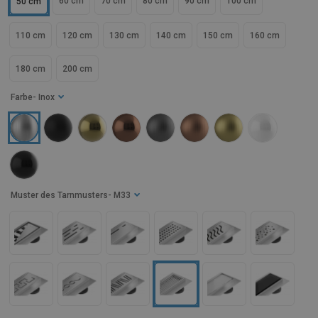
60 cm
70 cm
80 cm
90 cm
100 cm
50 cm
110 cm
120 cm
130 cm
140 cm
150 cm
160 cm
180 cm
200 cm
Farbe
- Inox
Muster des Tarnmusters
- M33