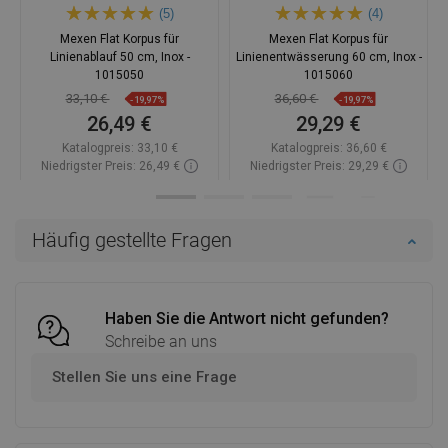
(5)
(4)
Mexen Flat Korpus für
Mexen Flat Korpus für
Linienablauf 50 cm, Inox -
Linienentwässerung 60 cm, Inox -
1015050
1015060
33,10 €
36,60 €
-19,97%
-19,97%
26,49 €
29,29 €
Katalogpreis:
33,10 €
Katalogpreis:
36,60 €
Niedrigster Preis: 26,49 €
Niedrigster Preis: 29,29 €
Verfügbarkeit:
Auf Lager
Verfügbarkeit:
Auf Lager
In den Warenkorb
In den Warenkorb
Häufig gestellte Fragen
Vergleichen
favorite_border
Favorit
Vergleichen
favorite_border
Favorit
Haben Sie die Antwort nicht gefunden?
Schreibe an uns
Stellen Sie uns eine Frage