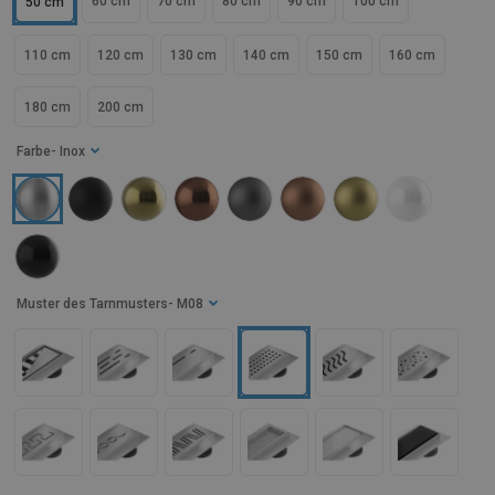
60 cm
70 cm
80 cm
90 cm
100 cm
50 cm
110 cm
120 cm
130 cm
140 cm
150 cm
160 cm
180 cm
200 cm
Farbe
- Inox
Muster des Tarnmusters
- M08