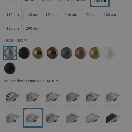
50 cm
60 cm
70 cm
80 cm
90 cm
100 cm
110 cm
120 cm
130 cm
140 cm
150 cm
160 cm
180 cm
200 cm
Farbe
- Inox
Muster des Tarnmusters
- M18