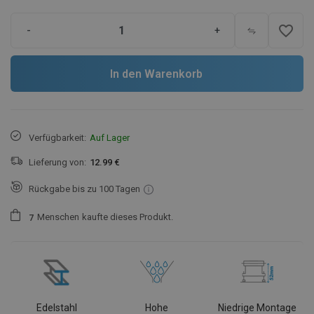
favorite_border
-
+
In den Warenkorb
Verfügbarkeit:
Auf Lager
Lieferung von:
12.99 €
Rückgabe bis zu 100 Tagen
Menschen
kaufte dieses Produkt.
7
Edelstahl
Hohe
Niedrige Montage