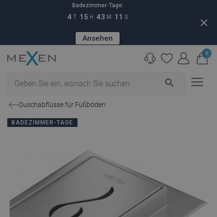
Badezimmer-Tage:
4
15
43
10
T
H
M
S
close
Ansehen
0
search
Duschabflüsse für Fußböden
BADEZIMMER-TAGE