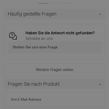
Verfügbarkeit:
Auf Lager
Verfügbarkeit:
Auf Lager
In den Warenkorb
In den Warenkorb
Häufig gestellte Fragen
Vergleichen
favorite_border
Favorit
Vergleichen
favorite_border
Favorit
Haben Sie die Antwort nicht gefunden?
Schreibe an uns
Stellen Sie uns eine Frage
Weitere Fragen sehen
Fragen Sie nach Produkt