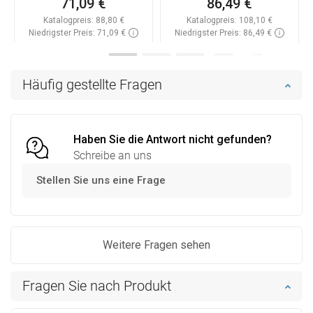
71,09 €
86,49 €
Katalogpreis:
88,80 €
Katalogpreis:
108,10 €
Niedrigster Preis: 71,09 €
Niedrigster Preis: 86,49 €
Verfügbarkeit:
Auf Lager
Verfügbarkeit:
Auf Lager
In den Warenkorb
In den Warenkorb
Häufig gestellte Fragen
Vergleichen
favorite_border
Favorit
Vergleichen
favorite_border
Favorit
Haben Sie die Antwort nicht gefunden?
Schreibe an uns
Stellen Sie uns eine Frage
Weitere Fragen sehen
Fragen Sie nach Produkt