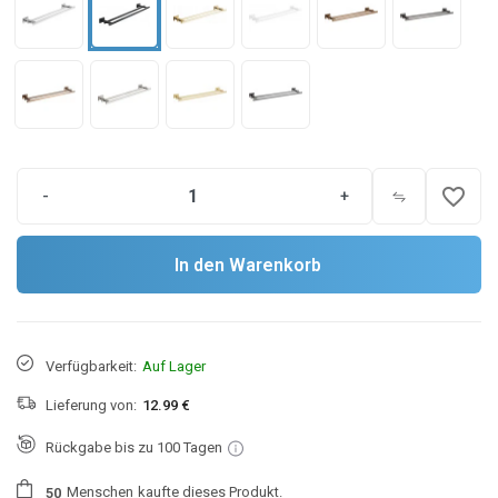
favorite_border
-
+
In den Warenkorb
Verfügbarkeit:
Auf Lager
Lieferung von:
12.99 €
Rückgabe bis zu 100 Tagen
Menschen
kaufte dieses Produkt.
5
0