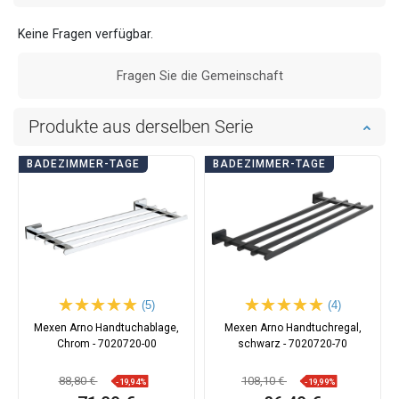
Keine Fragen verfügbar.
Fragen Sie die Gemeinschaft
Produkte aus derselben Serie
BADEZIMMER-TAGE
BADEZIMMER-TAGE
(5)
(4)
Mexen Arno Handtuchablage,
Mexen Arno Handtuchregal,
Chrom - 7020720-00
schwarz - 7020720-70
88,80 €
108,10 €
-19,94%
-19,99%