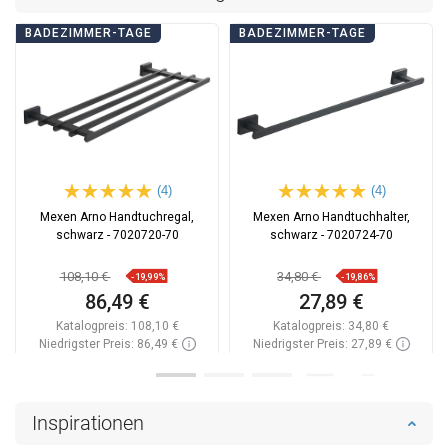
BADEZIMMER-TAGE
BADEZIMMER-TAGE
(4)
(4)
Mexen Arno Handtuchregal,
Mexen Arno Handtuchhalter,
schwarz - 7020720-70
schwarz - 7020724-70
108,10 €
34,80 €
-19,99%
-19,86%
86,49 €
27,89 €
Katalogpreis:
108,10 €
Katalogpreis:
34,80 €
Niedrigster Preis: 86,49 €
Niedrigster Preis: 27,89 €
Verfügbarkeit:
Auf Lager
Verfügbarkeit:
Auf Lager
In den Warenkorb
In den Warenkorb
Inspirationen
Vergleichen
favorite_border
Favorit
Vergleichen
favorite_border
Favorit