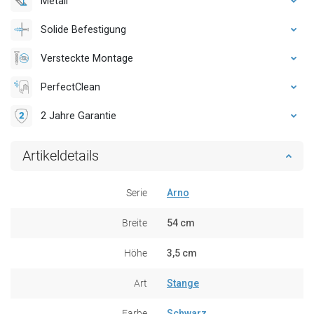
Metall
Solide Befestigung
Versteckte Montage
PerfectClean
2 Jahre Garantie
Artikeldetails
Serie
Arno
Breite
54 cm
Höhe
3,5 cm
Art
Stange
Farbe
Schwarz