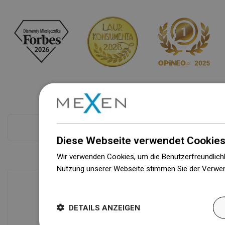
Kasse mehr
Diese Webseite verwendet Cookies
Wir verwenden Cookies, um die Benutzerfreundlichk
Nutzung unserer Webseite stimmen Sie der Verwen
Weitere Informationen
Verfügbarkeit von Waren
DETAILS ANZEIGEN
Ein modernes Logistikzentrum mit einer