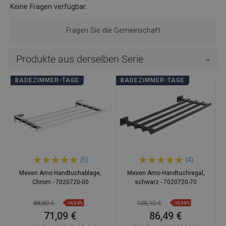
Keine Fragen verfügbar.
Fragen Sie die Gemeinschaft
Produkte aus derselben Serie
BADEZIMMER-TAGE
BADEZIMMER-TAGE
(5)
(4)
Mexen Arno Handtuchablage,
Mexen Arno Handtuchregal,
Chrom - 7020720-00
schwarz - 7020720-70
88,80 €
108,10 €
-19,94%
-19,99%
71,09 €
86,49 €