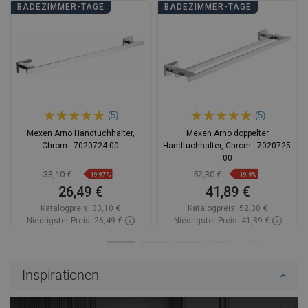
BADEZIMMER-TAGE
BADEZIMMER-TAGE
(5)
(5)
Mexen Arno Handtuchhalter,
Mexen Arno doppelter
Chrom - 7020724-00
Handtuchhalter, Chrom - 7020725-
00
33,10 €
52,30 €
-19,97%
-19,9%
26,49 €
41,89 €
Katalogpreis:
33,10 €
Katalogpreis:
52,30 €
Niedrigster Preis: 26,49 €
Niedrigster Preis: 41,89 €
Verfügbarkeit:
Auf Lager
Verfügbarkeit:
Auf Lager
In den Warenkorb
In den Warenkorb
Inspirationen
Vergleichen
favorite_border
Favorit
Vergleichen
favorite_border
Favorit