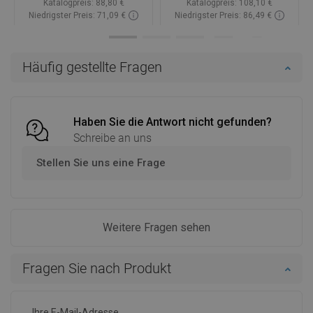
Katalogpreis:
88,80 €
Katalogpreis:
108,10 €
Niedrigster Preis: 71,09 €
Niedrigster Preis: 86,49 €
Verfügbarkeit:
Auf Lager
Verfügbarkeit:
Auf Lager
In den Warenkorb
In den Warenkorb
Häufig gestellte Fragen
Vergleichen
favorite_border
Favorit
Vergleichen
favorite_border
Favorit
Haben Sie die Antwort nicht gefunden?
Schreibe an uns
Stellen Sie uns eine Frage
Weitere Fragen sehen
Fragen Sie nach Produkt