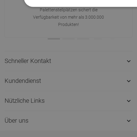
Fläche von 71.000 m² und über 160.000
Palettenstellplätzen sichert die
Verfügbarkeit von mehr als 3.000.000
Produkten!
Schneller Kontakt

Kundendienst

Nützliche Links

Über uns
