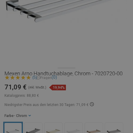
Mexen Arno Handtuchablage, Chrom - 7020720-00
(0)
(5)
Fragen
71,09 €
19,94%
(inkl. MwSt.)
Katalogpreis:
88,80 €
Niedrigster Preis aus den letzten 30 Tagen: 71,09 €
Farbe
- Chrom