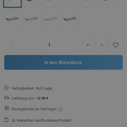
favorite_border
-
+
In den Warenkorb
Verfügbarkeit:
Auf Lager
Lieferung von:
12.99 €
Rückgabe bis zu 100 Tagen
Menschen
kaufte dieses Produkt.
2
1