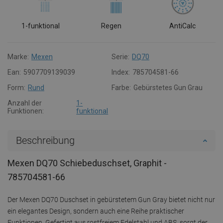
1-funktional
Regen
AntiCalc
Marke:
Mexen
Serie:
DQ70
Ean:
5907709139039
Index:
785704581-66
Form:
Rund
Farbe:
Gebürstetes Gun Grau
Anzahl der
1-
Funktionen:
funktional
Beschreibung
Mexen DQ70 Schiebeduschset, Graphit -
785704581-66
Der Mexen DQ70 Duschset in gebürstetem Gun Gray bietet nicht nur
ein elegantes Design, sondern auch eine Reihe praktischer
Funktionen. Gefertigt aus rostfreiem Edelstahl und ABS, sorgt der