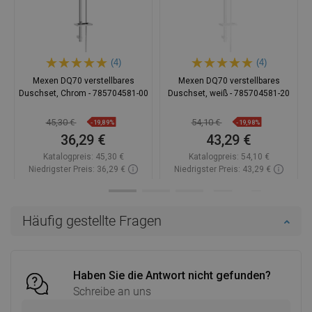
(4)
(4)
Mexen DQ70 verstellbares
Mexen DQ70 verstellbares
Duschset, Chrom - 785704581-00
Duschset, weiß - 785704581-20
45,30 €
54,10 €
-19,89%
-19,98%
36,29 €
43,29 €
Katalogpreis:
45,30 €
Katalogpreis:
54,10 €
Niedrigster Preis: 36,29 €
Niedrigster Preis: 43,29 €
Verfügbarkeit:
Auf Lager
Verfügbarkeit:
Auf Lager
In den Warenkorb
In den Warenkorb
Häufig gestellte Fragen
Vergleichen
favorite_border
Favorit
Vergleichen
favorite_border
Favorit
Haben Sie die Antwort nicht gefunden?
Schreibe an uns