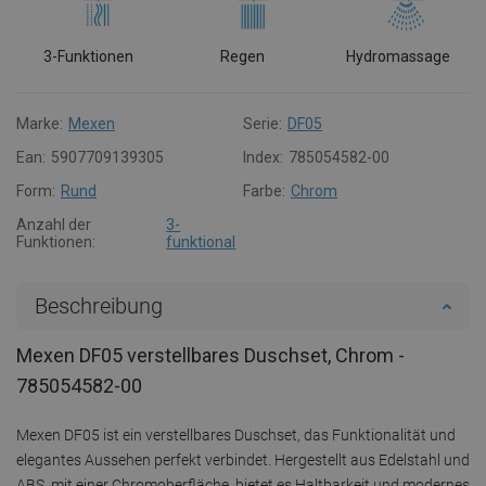
3-Funktionen
Regen
Hydromassage
Marke:
Mexen
Serie:
DF05
Ean:
5907709139305
Index:
785054582-00
Form:
Rund
Farbe:
Chrom
Anzahl der
3-
Funktionen:
funktional
Beschreibung
Mexen DF05 verstellbares Duschset, Chrom -
785054582-00
Mexen DF05 ist ein verstellbares Duschset, das Funktionalität und
elegantes Aussehen perfekt verbindet. Hergestellt aus Edelstahl und
ABS, mit einer Chromoberfläche, bietet es Haltbarkeit und modernes