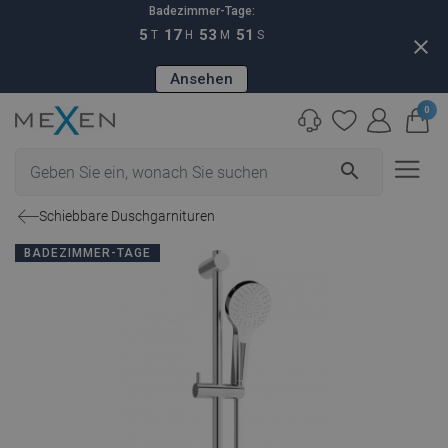
Badezimmer-Tage:
5
17
53
50
T
H
M
S
close
Ansehen
0
search
Schiebbare Duschgarnituren
BADEZIMMER-TAGE