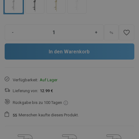
favorite_border
-
+
In den Warenkorb
Verfügbarkeit:
Auf Lager
Lieferung von:
12.99 €
Rückgabe bis zu 100 Tagen
Menschen
kaufte dieses Produkt.
5
5