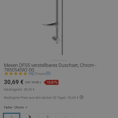
Mexen DF05 verstellbares Duschset, Chrom -
785054582-00
(0)
(4)
Fragen
30,69 €
19,87%
(inkl. MwSt.)
Katalogpreis:
38,30 €
Niedrigster Preis aus den letzten 30 Tagen: 30,69 €
Farbe
- Chrom