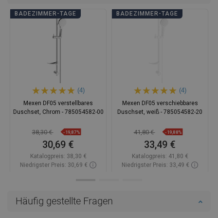
BADEZIMMER-TAGE
BADEZIMMER-TAGE
(4)
(4)
Mexen DF05 verstellbares
Mexen DF05 verschiebbares
Duschset, Chrom - 785054582-00
Duschset, weiß - 785054582-20
38,30 €
41,80 €
-19,87%
-19,88%
30,69 €
33,49 €
Katalogpreis:
38,30 €
Katalogpreis:
41,80 €
Niedrigster Preis: 30,69 €
Niedrigster Preis: 33,49 €
Verfügbarkeit:
Auf Lager
Verfügbarkeit:
Auf Lager
In den Warenkorb
In den Warenkorb
Häufig gestellte Fragen
Vergleichen
favorite_border
Favorit
Vergleichen
favorite_border
Favorit