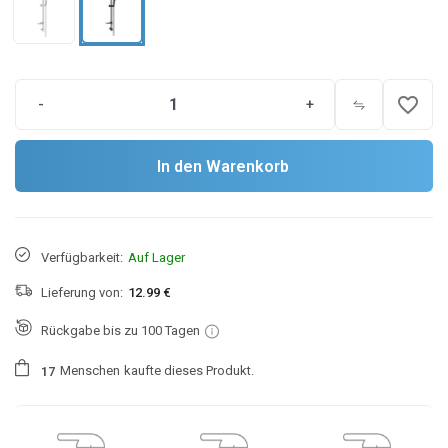
favorite_border
-
+
In den Warenkorb
Verfügbarkeit:
Auf Lager
Lieferung von:
12.99 €
Rückgabe bis zu 100 Tagen
Menschen
kaufte dieses Produkt.
1
7