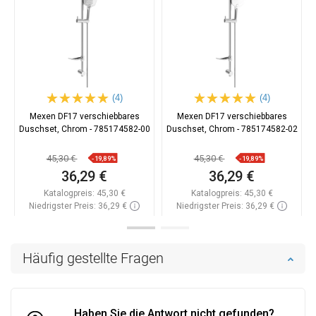
(4)
(4)
Mexen DF17 verschiebbares
Mexen DF17 verschiebbares
Duschset, Chrom - 785174582-00
Duschset, Chrom - 785174582-02
45,30 €
45,30 €
-19,89%
-19,89%
36,29 €
36,29 €
Katalogpreis:
45,30 €
Katalogpreis:
45,30 €
Niedrigster Preis: 36,29 €
Niedrigster Preis: 36,29 €
Verfügbarkeit:
Auf Lager
Verfügbarkeit:
Auf Lager
In den Warenkorb
In den Warenkorb
Häufig gestellte Fragen
Vergleichen
favorite_border
Favorit
Vergleichen
favorite_border
Favorit
Haben Sie die Antwort nicht gefunden?