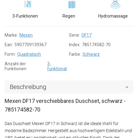
3-Funktionen
Regen
Hydromassage
Marke:
Mexen
Serie:
DF17
Ean:
5907709139367
Index:
785174582-70
Form:
Quadratisch
Farbe:
Schwarz
Anzahl der
3-
Funktionen:
funktional
Beschreibung
Mexen DF17 verschiebbares Duschset, schwarz -
785174582-70
Das Duschset Mexen DF17 in Schwarz ist die ideale Wahl für
moderne Badezimmer. Hergestellt aus hochwertigem Edelstahl und
ABS, bietet es Langlebigkeit und ein stilvolles Finish. Dank der