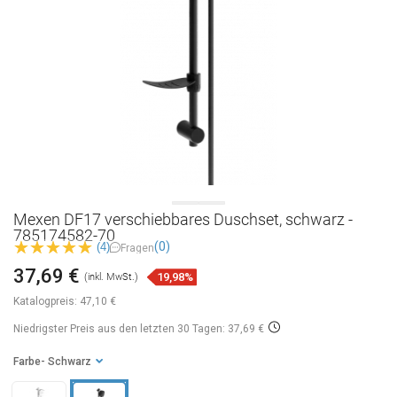
Mexen DF17 verschiebbares Duschset, schwarz -
785174582-70
(0)
(4)
Fragen
37,69 €
19,98%
(inkl. MwSt.)
Katalogpreis:
47,10 €
Niedrigster Preis aus den letzten 30 Tagen: 37,69 €
Farbe
- Schwarz