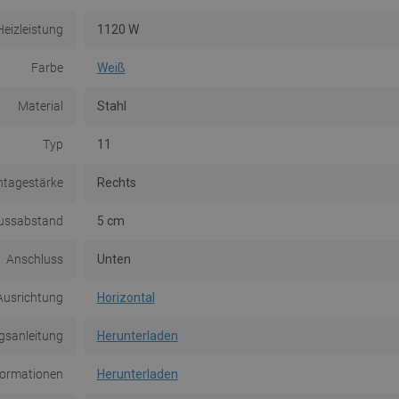
Heizleistung
1120 W
Farbe
Weiß
Material
Stahl
Typ
11
tagestärke
Rechts
ussabstand
5 cm
Anschluss
Unten
Ausrichtung
Horizontal
gsanleitung
Herunterladen
formationen
Herunterladen