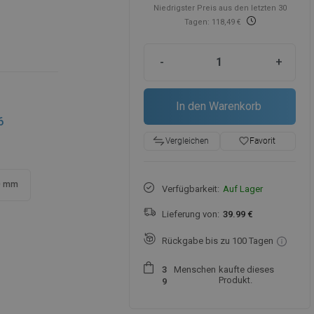
Niedrigster Preis aus den letzten 30
Tagen: 118,49 €
-
+
In den Warenkorb
6
favorite_border
Favorit
Vergleichen
0 mm
Verfügbarkeit:
Auf Lager
Lieferung von:
39.99 €
Rückgabe bis zu 100 Tagen
Menschen
kaufte dieses
3
Produkt.
9