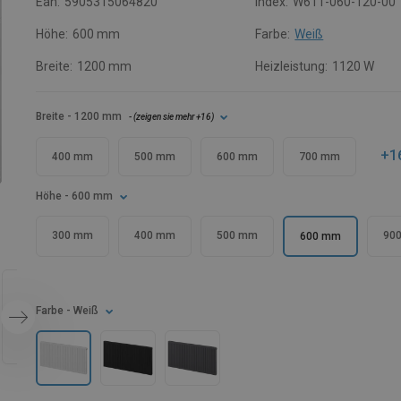
Ean:
5905315064820
Index:
W611-060-120-00
Höhe:
600 mm
Farbe:
Weiß
Breite:
1200 mm
Heizleistung:
1120 W
Breite
- 1200 mm
- (
zeigen sie mehr
+16
)
+1
400 mm
500 mm
600 mm
700 mm
Höhe
- 600 mm
300 mm
400 mm
500 mm
90
600 mm
Farbe
- Weiß