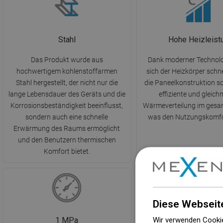
Stahl
Hohe Heizleist
Das Produkt wurde aus
Dank moderner Technolo
hochwertigem kohlenstoffarmen
sich der Heizkörper schne
Stahl hergestellt, der nicht nur die
die Paneelkonstruktion so
lange Lebensdauer des Geräts und die
effiziente und gleic
Korrosionsbeständigkeit beeinflusst,
Wärmeverteilung im ges
sondern auch eine schnelle
was den Nutzungskomfor
Erwärmung des Raums ermöglicht
und den Benutzern thermischen
Komfort bietet.
Diese Webseit
Wir verwenden Cookie
1 MPa
Max. 110°C