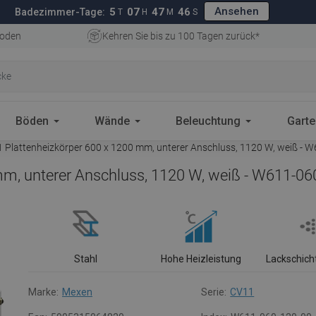
Ansehen
5
07
47
45
Badezimmer-Tage:
T
H
M
S
oden
Kehren Sie bis zu 100 Tagen zurück*
Böden
Wände
Beleuchtung
Gart
Plattenheizkörper 600 x 1200 mm, unterer Anschluss, 1120 W, weiß - 
m, unterer Anschluss, 1120 W, weiß - W611-06
Stahl
Hohe Heizleistung
Lackschich
Marke:
Mexen
Serie:
CV11