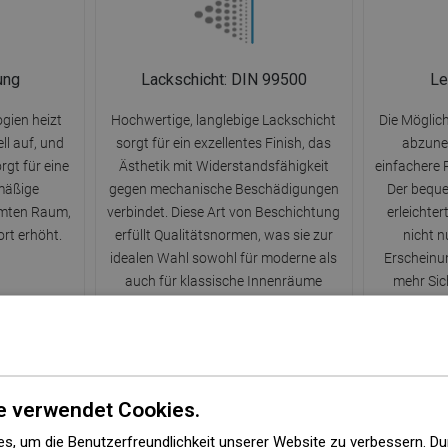
ung
Lackschicht: DIN 99500
Le
gien heizt
Hochwertige, langlebige Lackschicht
Die Möglic
ll auf, und
sorgt für ein exzellentes Finish, das
abzune
rgt für eine
Ästhetik mit Widerstandsfähigkeit
einfachere 
hmäßige
gegen mechanische Beschädigungen
Der bequ
amten Raum,
verbindet. Diese Art von Beschichtung
erleichter
t erhöht.
erfüllt Qualitätsnormen, was sie zur
nicht n
idealen Wahl sowohl für moderne als
Erscheinun
auch für klassische Innenräume
mehr Sich
macht.
e verwendet Cookies.
s, um die Benutzerfreundlichkeit unserer Website zu verbessern. Du
Beständigkeit gegen Anlaufen
10