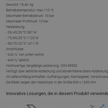
Gewicht: 19,40 kg
Betriebstemperatur: max 110 °C
Maximaler Betriebsdruck: 10 bar
Maximaler Prüfdruck: 13 bar
Heizleistung:
- 55/45/20 °C 587 W
- 75/65/20 °C 1120 W
- 90/70/20 °C 1411 W
Anschlüsse:
- 2xG ½″ von unten rechts
- 4xG ½″ seitlich
Hochwertige, langlebige Lackierung - DIN 99500
Verfügt über seitliche Abdeckung und abnehmbare obere Abdeckun
Im Lieferumfang enthalten: Aufhängungen, Montageset, Verschlussst
Die Bilder zeigen den Heizkörper in der Größe 600 x 1200 mm.
Innovative Lösungen, die in diesem Produkt verwend