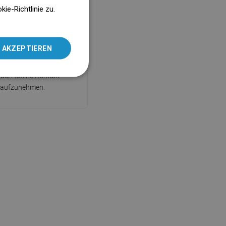
ENGLISH
e-Richtlinie zu.
 wird mit einer 10-jährigen
SLOVAK
angeboten. Bei Problemen
LITHUANIAN
em gekauften Produkt
 AKZEPTIEREN
en wir Ihnen, über das
ROMANIAN
rmular oder telefonisch
HUNGARIAN
 die Hotline Kontakt
aufzunehmen.
FRENCH
ITALIAN
SPANISH
UKRAINIAN
BULGARIAN
ESTONIAN
DUTCH
LATVIAN