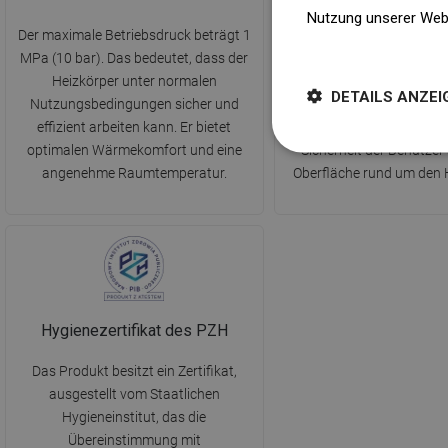
Nutzung unserer Web
Der maximale Betriebsdruck beträgt 1
Die maximale Temperatur
Weitere Informatione
MPa (10 bar). Das bedeutet, dass der
Heizkörper während des
Heizkörper unter normalen
erreicht, beträgt 110°C. Si
DETAILS ANZEI
Nutzungsbedingungen sicher und
eine effektive und effizie
effizient arbeiten kann. Er bietet
des Raums und sorgt dab
optimalen Wärmekomfort und eine
Sicherheit der Benutzer
angenehme Raumtemperatur.
Oberfläche rund um den 
Hygienezertifikat des PZH
Das Produkt besitzt ein Zertifikat,
ausgestellt vom Staatlichen
Hygieneinstitut, das die
Übereinstimmung mit