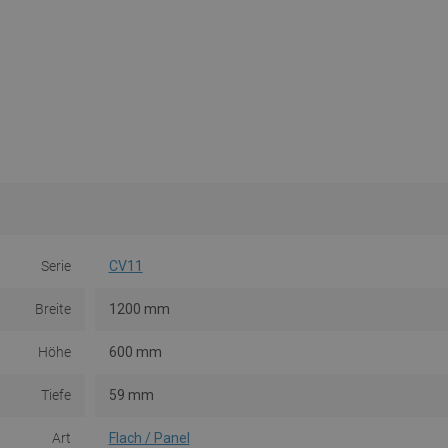
Serie
CV11
Breite
1200 mm
Höhe
600 mm
Tiefe
59 mm
Art
Flach / Panel