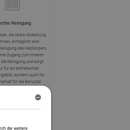
ichte Reinigung
hkeit, die obere Abdeckung
hmen, ermöglicht eine
Reinigung des Heizkörpers.
eme Zugang zum Inneren
t die Reinigung und sorgt
ur für ein ästhetisches
gsbild, sondern auch für
erheit für die Benutzer.
POLISH
CZECH
GERMAN
rch die weitere
 Jahre Garantie