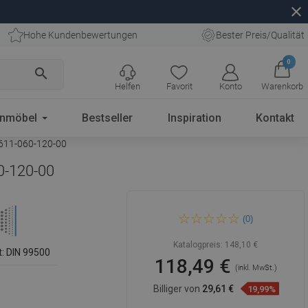
close
Hohe Kundenbewertungen
Bester Preis/Qualität
0
search
Helfen
Favorit
Konto
Warenkorb
enmöbel
Bestseller
Inspiration
Kontakt
W611-060-120-00
0-120-00
Mexen CV11
(0)
Plattenheizkörper 600 x 1200
mm, unterer Anschluss, 1120
W, weiß - W611-060-120-00
Katalogpreis:
148,10 €
t: DIN 99500
118,49 €
(inkl. MwSt.)
Billiger von
29,61 €
19,99%