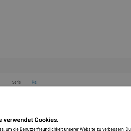
Serie
Kai
Farbe
Gold
Form
Rund
e verwendet Cookies.
Griff
Nein
s, um die Benutzerfreundlichkeit unserer Website zu verbessern. Du