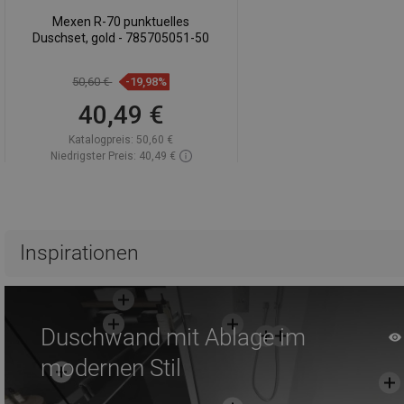
Mexen R-70 punktuelles
Duschset, gold - 785705051-50
50,60 €
-19,98%
40,49 €
Katalogpreis:
50,60 €
Niedrigster Preis: 40,49 €
Verfügbarkeit:
Auf Lager
In den Warenkorb
Vergleichen
favorite_border
Favorit
Inspirationen
Duschwand mit Ablage im
modernen Stil