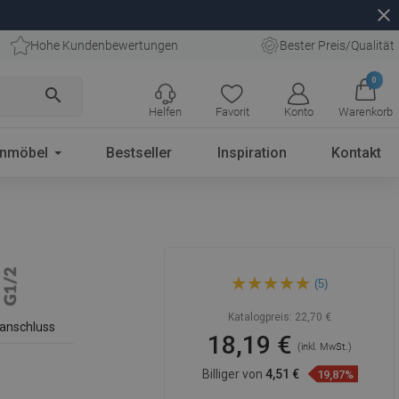
close
Hohe Kundenbewertungen
Bester Preis/Qualität
0
search
Helfen
Favorit
Konto
Warenkorb
enmöbel
Bestseller
Inspiration
Kontakt
Mexen Kai Winkelanschluss,
(5)
gold - 79341-50
Katalogpreis:
22,70 €
anschluss
18,19 €
(inkl. MwSt.)
Billiger von
4,51 €
19,87%