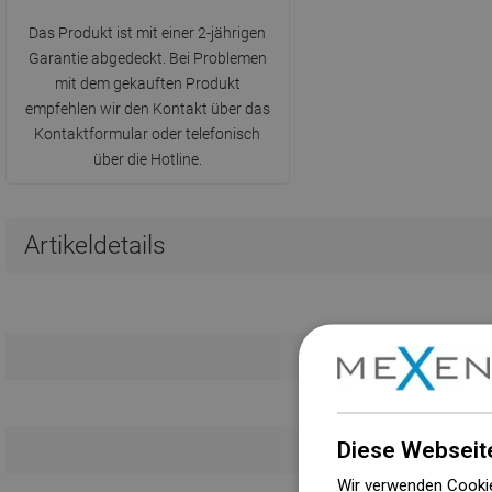
Das Produkt ist mit einer 2-jährigen
Garantie abgedeckt. Bei Problemen
mit dem gekauften Produkt
empfehlen wir den Kontakt über das
Kontaktformular oder telefonisch
über die Hotline.
Artikeldetails
Diese Webseit
Wir verwenden Cookie