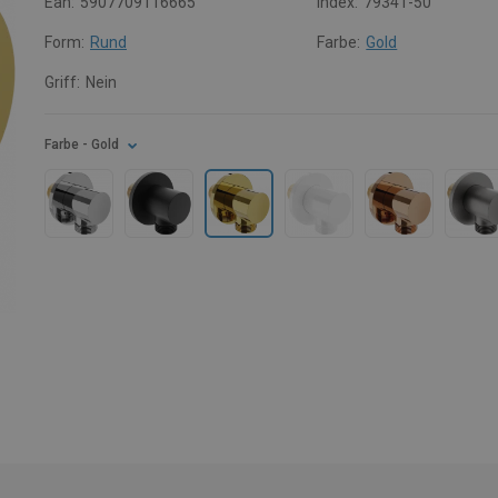
Ean:
5907709116665
Index:
79341-50
Form:
Rund
Farbe:
Gold
Griff:
Nein
Farbe
- Gold