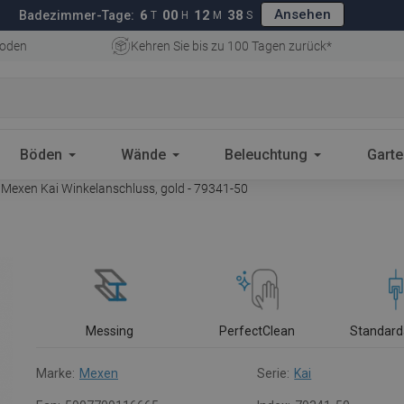
Ansehen
6
00
12
37
Badezimmer-Tage:
T
H
M
S
oden
Kehren Sie bis zu 100 Tagen zurück*
Böden
Wände
Beleuchtung
Gart
Mexen Kai Winkelanschluss, gold - 79341-50
Messing
PerfectClean
Standard
Marke:
Mexen
Serie:
Kai