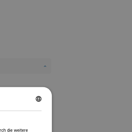
POLISH
CZECH
GERMAN
rch die weitere