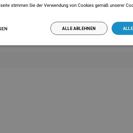
gsanleitung
Herunterladen
seite stimmen Sie der Verwendung von Cookies gemäß unserer Cooki
n
formationen
Herunterladen
edingungen
Herunterladen
GEN
ALLE ABLEHNEN
ALLE
Hersteller
Anzeigen