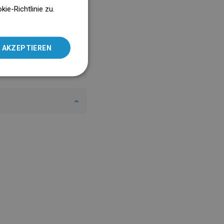
ENGLISH
e-Richtlinie zu.
SLOVAK
LITHUANIAN
 AKZEPTIEREN
ROMANIAN
HUNGARIAN
FRENCH
ITALIAN
SPANISH
UKRAINIAN
BULGARIAN
ESTONIAN
DUTCH
LATVIAN