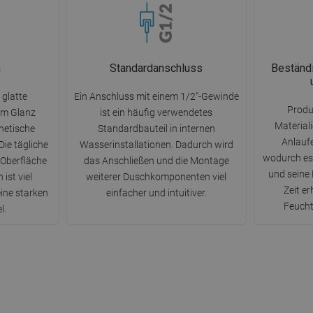
n
Standardanschluss
Beständi
 glatte
Ein Anschluss mit einem 1/2"-Gewinde
Produ
rem Glanz
ist ein häufig verwendetes
Material
hetische
Standardbauteil in internen
Anlauf
Die tägliche
Wasserinstallationen. Dadurch wird
wodurch es 
 Oberfläche
das Anschließen und die Montage
und seine 
ist viel
weiterer Duschkomponenten viel
Zeit e
eine starken
einfacher und intuitiver.
Feucht
l.